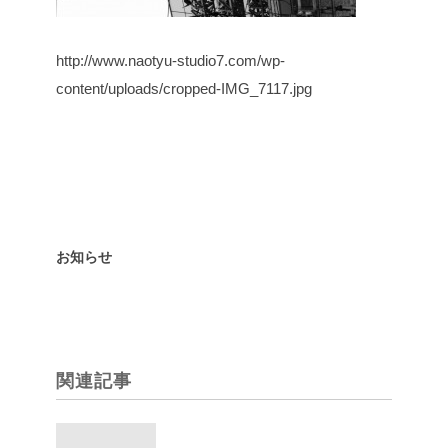
http://www.naotyu-studio7.com/wp-
content/uploads/cropped-IMG_7117.jpg
お知らせ
関連記事