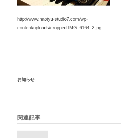
http://www.naotyu-studio7.com/wp-
content/uploads/cropped-IMG_6164_2.jpg
お知らせ
関連記事