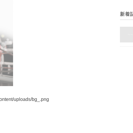
新着
ontent/uploads/bg_.png